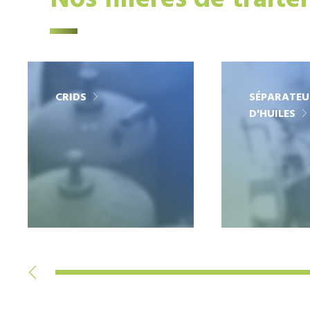
Nos filières de trait
CRIDS
SÉPARATEU
D'HUILES