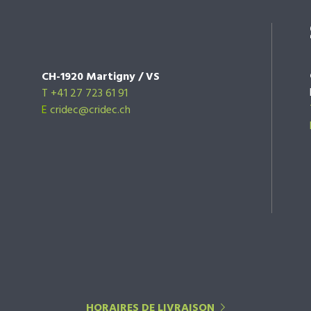
CH-1920 Martigny / VS
T +41 27 723 61 91
E
cridec@cridec.ch
HORAIRES DE LIVRAISON