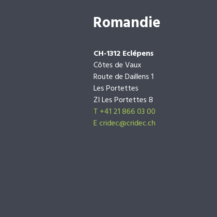
Romandie
CH-1312 Eclépens
Côtes de Vaux
Route de Daillens 1
Les Portettes
ZI Les Portettes 8
T +41 21 866 03 00
E
cridec@cridec.ch