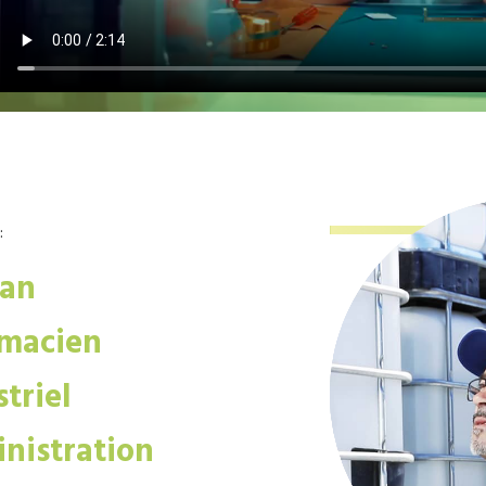
:
san
macien
triel
nistration