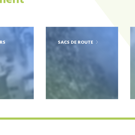
ement
RS
SACS DE ROUTE