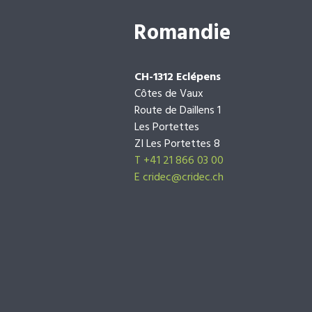
Romandie
CH-1312 Eclépens
Côtes de Vaux
Route de Daillens 1
Les Portettes
ZI Les Portettes 8
T +41 21 866 03 00
E
cridec@cridec.ch