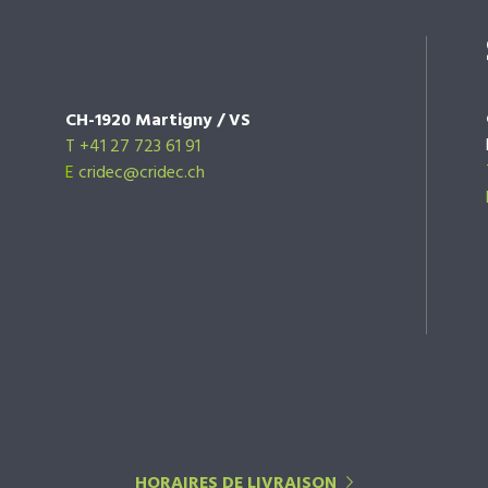
CH-1920 Martigny / VS
T +41 27 723 61 91
E
cridec@cridec.ch
HORAIRES DE LIVRAISON