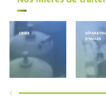
Nos filières de trait
CRIDS
SÉPARATEU
D'HUILES