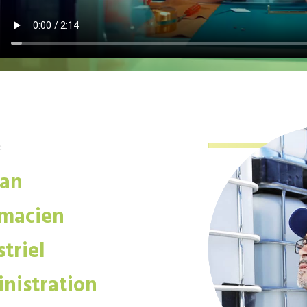
:
san
macien
triel
nistration