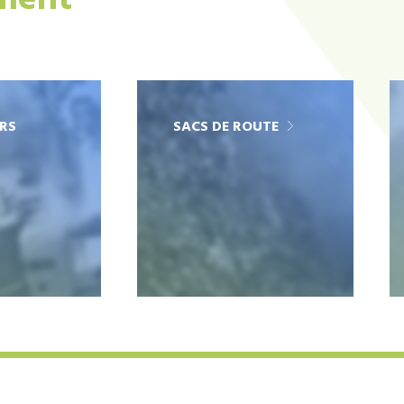
ement
RS
SACS DE ROUTE