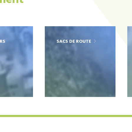
ement
RS
SACS DE ROUTE