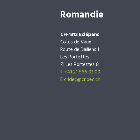
Romandie
CH-1312 Eclépens
Côtes de Vaux
Route de Daillens 1
Les Portettes
ZI Les Portettes 8
T +41 21 866 03 00
E
cridec@cridec.ch