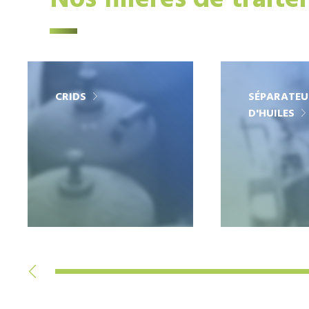
Nos filières de trait
CRIDS
SÉPARATEU
D'HUILES