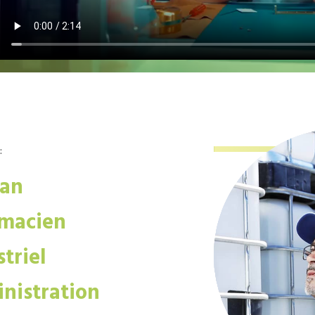
:
san
macien
triel
nistration