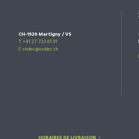
CH-1920 Martigny / VS
T +41 27 723 61 91
E
cridec@cridec.ch
HORAIRES DE LIVRAISON