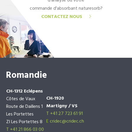
d'analyse ou votre
commande d'absorbant naturesorb?
CONTACTEZ NOUS
Romandie
CH-1312 Eclépens
CH-1920
Côtes de Vaux
Martigny / VS
Route de Daillens 1
T +41 27 723 61 91
Les Portettes
E
cridec@cridec.ch
ZI Les Portettes 8
T +41 21 866 03 00