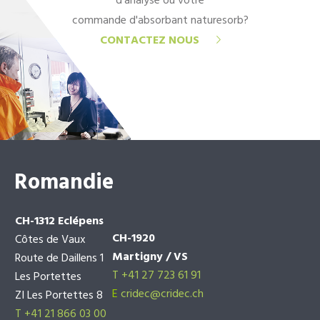
d'analyse ou votre
commande d'absorbant naturesorb?
CONTACTEZ NOUS
Romandie
CH-1312 Eclépens
CH-1920
Côtes de Vaux
Martigny / VS
Route de Daillens 1
T +41 27 723 61 91
Les Portettes
E
cridec@cridec.ch
ZI Les Portettes 8
T +41 21 866 03 00