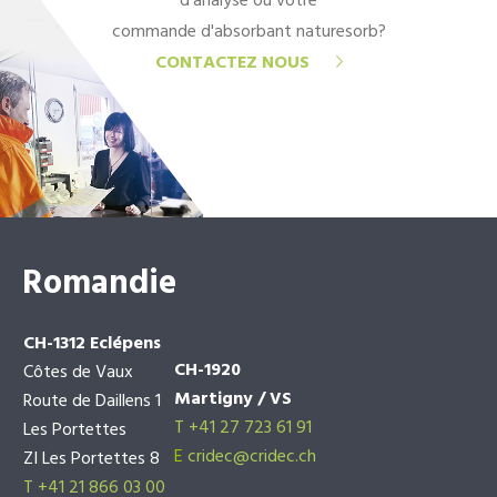
d'analyse ou votre
commande d'absorbant naturesorb?
CONTACTEZ NOUS
Romandie
CH-1312 Eclépens
CH-1920
Côtes de Vaux
Martigny / VS
Route de Daillens 1
T +41 27 723 61 91
Les Portettes
E
cridec@cridec.ch
ZI Les Portettes 8
T +41 21 866 03 00