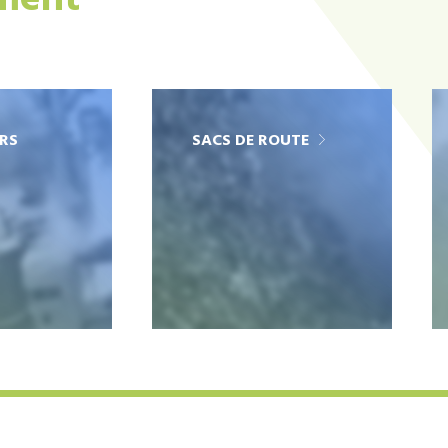
ement
RS
SACS DE ROUTE