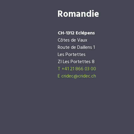
Romandie
CH-1312 Eclépens
Côtes de Vaux
Route de Daillens 1
Les Portettes
ZI Les Portettes 8
T +41 21 866 03 00
E
cridec@cridec.ch