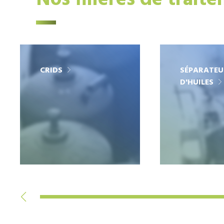
Nos filières de trait
CRIDS
SÉPARATEU
D'HUILES