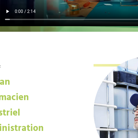
:
san
macien
triel
nistration