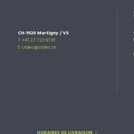
CH-1920 Martigny / VS
T +41 27 723 61 91
E
cridec@cridec.ch
HORAIRES DE LIVRAISON