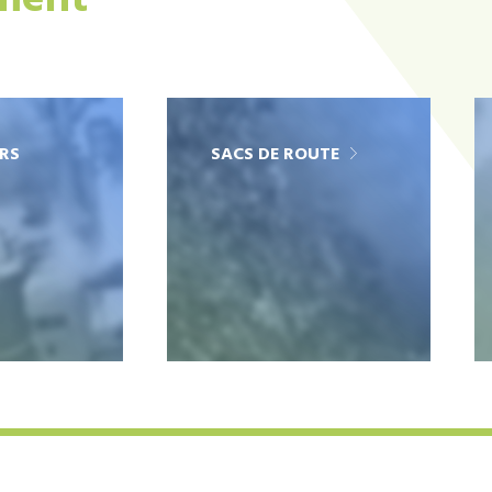
ement
RS
SACS DE ROUTE