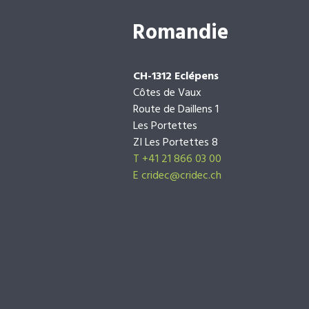
Romandie
CH-1312 Eclépens
Côtes de Vaux
Route de Daillens 1
Les Portettes
ZI Les Portettes 8
T +41 21 866 03 00
E
cridec@cridec.ch