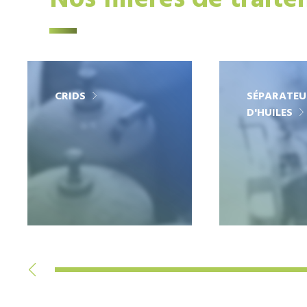
Nos filières de trait
CRIDS
SÉPARATEU
D'HUILES