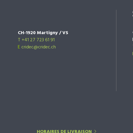
CH-1920 Martigny / VS
T +41 27 723 61 91
E
cridec@cridec.ch
HORAIRES DE LIVRAISON