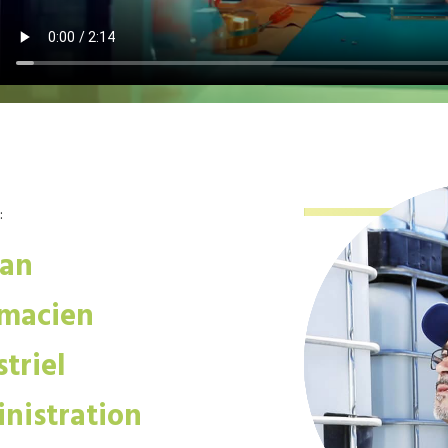
:
san
macien
triel
nistration