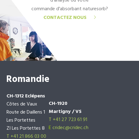
d'analyse ou votre
commande d'absorbant naturesorb?
CONTACTEZ NOUS
Romandie
CH-1312 Eclépens
CH-1920
Côtes de Vaux
Martigny / VS
Route de Daillens 1
T +41 27 723 61 91
Les Portettes
E
cridec@cridec.ch
ZI Les Portettes 8
T +41 21 866 03 00