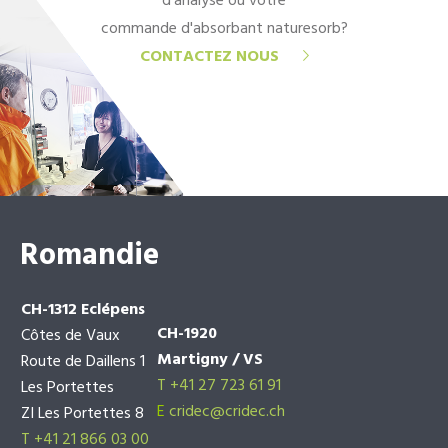
d'analyse ou votre
commande d'absorbant naturesorb?
CONTACTEZ NOUS
Romandie
CH-1312 Eclépens
CH-1920
Côtes de Vaux
Martigny / VS
Route de Daillens 1
T +41 27 723 61 91
Les Portettes
E
cridec@cridec.ch
ZI Les Portettes 8
T +41 21 866 03 00