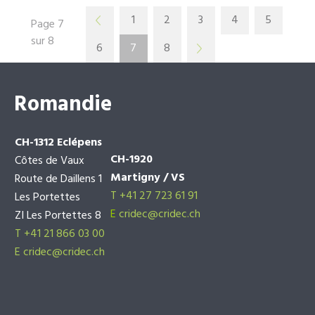
1
2
3
4
5
Page 7
sur 8
6
7
8
Romandie
CH-1312 Eclépens
CH-1920
Côtes de Vaux
Martigny / VS
Route de Daillens 1
T +41 27 723 61 91
Les Portettes
E
cridec@cridec.ch
ZI Les Portettes 8
T +41 21 866 03 00
E
cridec@cridec.ch