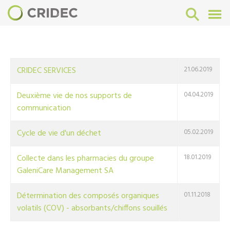
CRIDEC SERVICES
21.06.2019
Deuxième vie de nos supports de
04.04.2019
communication
Cycle de vie d'un déchet
05.02.2019
Collecte dans les pharmacies du groupe
18.01.2019
GaleniCare Management SA
Détermination des composés organiques
01.11.2018
volatils (COV) - absorbants/chiffons souillés