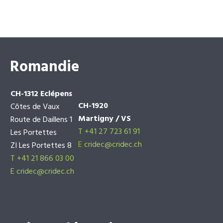
Romandie
CH-1312 Eclépens
CH-1920
Côtes de Vaux
Martigny / VS
Route de Daillens 1
T +41 27 723 61 91
Les Portettes
E
cridec@cridec.ch
ZI Les Portettes 8
T +41 21 866 03 00
E
cridec@cridec.ch